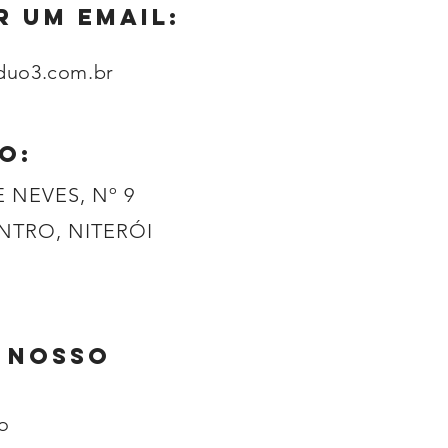
R UM EMAIL:
duo3.com.br
o:
NEVES, Nº 9
ENTRO, NITERÓI
O NOSSO
o