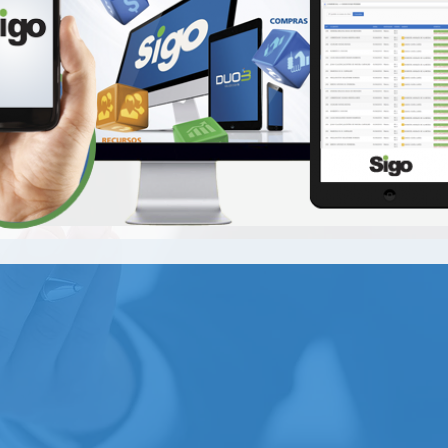
pecialista em construir soluçõe
 utilizamos metodologia ágil em
ma de nossos clientes, sempre 
nologia.