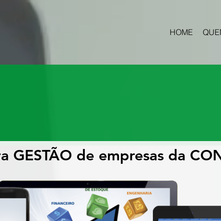
HOME
QUE
es em tecnol
informação
ara GESTÃO de empresas da C