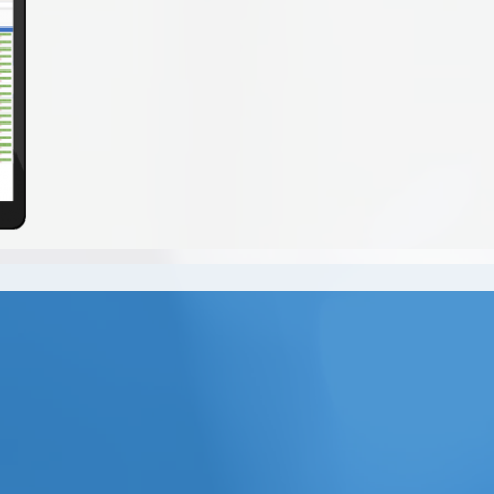
s de software para
 nossos projetos.
buscando soluções