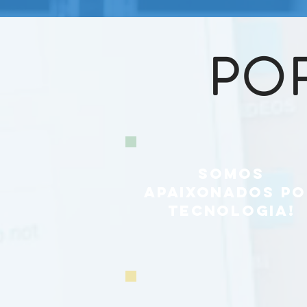
PO
SOMOS
APAIXONADOS PO
TECNOLOGIA!