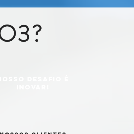
O3?
NOSSO DESAFIO É
INOVAR!