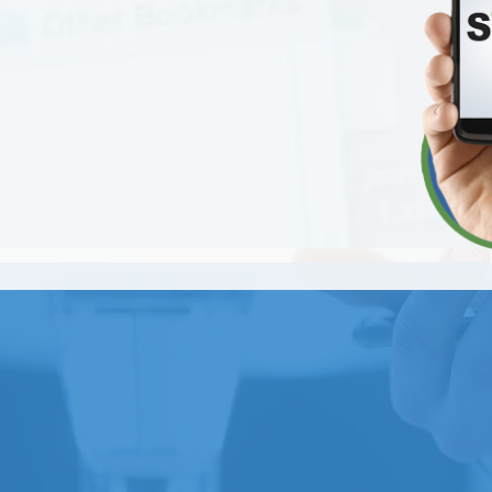
Nossa empresa é es
a sua necessidade,
Focamos no proble
inovadoras em tec